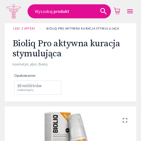
Wyszukaj
produkt
LEKI Z APTEKI
›
BIOLIQ PRO AKTYWNA KURACJA STYMULUJĄCA
Bioliq Pro aktywna kuracja
stymulująca
kosmetyk
,
płyn
,
Bioliq
Opakowanie
:
30 mililitrów
niedostępny