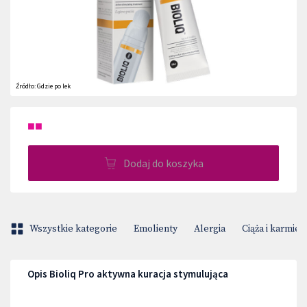
Źródło:
Gdzie po lek
■■
Dodaj do koszyka
Wszystkie kategorie
Emolienty
Alergia
Ciąża i karmien
Opis Bioliq Pro aktywna kuracja stymulująca