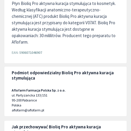
Płyn Bioliq Pro aktywna kuracja stymulująca to kosmetyk.
Według klasyfikacji anatomiczno-terapeutyczno-
chemicznej (ATC) produkt Bioliq Pro aktywna kuracja
stymulująca jest przypisany do kategorii V07AT. Bioliq Pro
aktywna kuracja stymulująca jest dostępne w
opakowaniach: 30 mililitrów. Producent tego preparatu to
Aflofarm.
EAN:
5906071046907
Podmiot odpowiedzialny Bioliq Pro aktywna kuracja
stymulująca
Aflofarm Farmacja Polska Sp. z o.o.
ul. Partyzancka 133/151
95-200
Pabianice
Polska
aflofarm@aflofarm.pl
Jak przechowywać Bioliq Pro aktywna kuracja