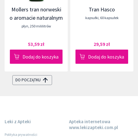
Mollers tran norweski
Tran Hasco
o aromacie naturalnym
kapsułki
,
60 kapsułek
płyn
,
250 mililitrów
53,59 zł
29,59 zł
Dodaj do koszyka
Dodaj do koszyka
DO POCZĄTKU
Leki z Apteki
Apteka internetowa
www.lekizapteki.com.pl
Polityka prywatności