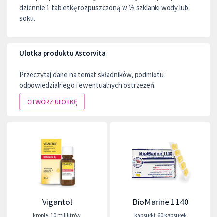
dziennie 1 tabletkę rozpuszczoną w ½ szklanki wody lub
soku.
Ulotka produktu Ascorvita
Przeczytaj dane na temat składników, podmiotu
odpowiedzialnego i ewentualnych ostrzeżeń.
OTWÓRZ ULOTKĘ
Vigantol
BioMarine 1140
krople
,
10 mililitrów
kapsułki
,
60 kapsułek