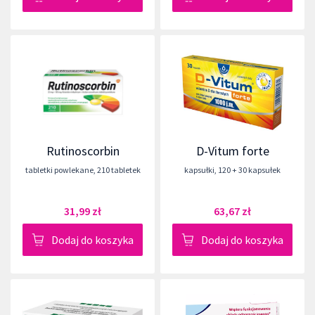
Rutinoscorbin
D-Vitum forte
tabletki powlekane
,
210 tabletek
kapsułki
,
120 + 30 kapsułek
31,99 zł
63,67 zł
Dodaj do koszyka
Dodaj do koszyka