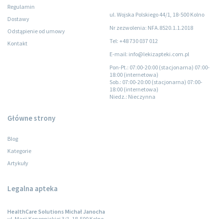
Regulamin
ul. Wojska Polskiego 44/1, 18-500 Kolno
Dostawy
Nr zezwolenia: NFA.8520.1.1.2018
Odstąpienie od umowy
Tel: +48 730 037 012
Kontakt
E-mail: info@lekizapteki.com.pl
Pon-Pt.
: 07:00-20:00 (stacjonarna) 07:00-
18:00 (internetowa)
Sob.
: 07:00-20:00 (stacjonarna) 07:00-
18:00 (internetowa)
Niedz.
: Nieczynna
Główne strony
Blog
Kategorie
Artykuły
Legalna apteka
HealthCare Solutions Michał Janocha
ul. Marii Konopnickiej 3/1, 18-500 Kolno