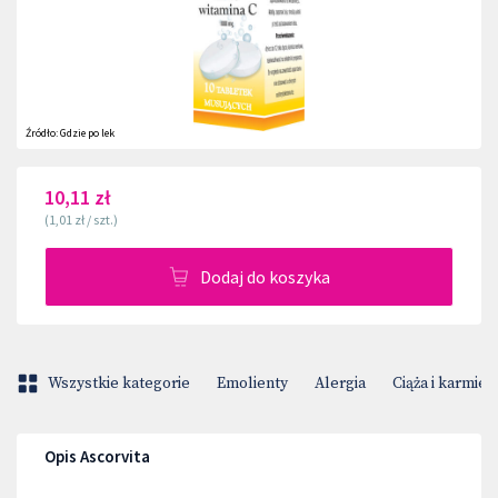
Źródło:
Gdzie po lek
10,11 zł
(
1,01 zł
/
szt.
)
Dodaj do koszyka
Wszystkie kategorie
Emolienty
Alergia
Ciąża i karmien
Opis Ascorvita