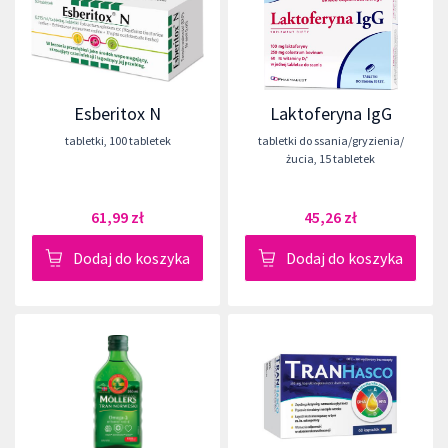
Esberitox N
Laktoferyna IgG
tabletki
,
100 tabletek
tabletki do ssania/gryzienia/
żucia
,
15 tabletek
61,99 zł
45,26 zł
Dodaj do koszyka
Dodaj do koszyka