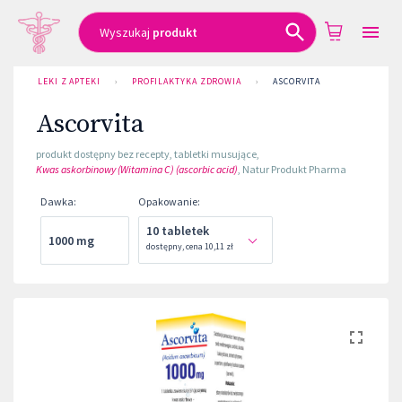
Wyszukaj
produkt
LEKI Z APTEKI
›
PROFILAKTYKA ZDROWIA
›
ASCORVITA
Ascorvita
produkt dostępny bez recepty
,
tabletki musujące
,
Kwas askorbinowy (Witamina C) (ascorbic acid)
,
Natur Produkt Pharma
Dawka
:
Opakowanie
:
10 tabletek
1000 mg
dostępny
,
cena
10,11 zł