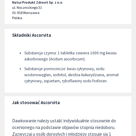
Natur Produkt Zdrovit Sp. z o.o.
ul. Nocznickiego 31
01-918
Warszawa
Polska
Składniki Ascorvita
Substancja czynna: 1 tabletka zawiera 1000 mg kwasu
askorbowego (Acidum ascorbicum).
Substancje pomocnicze: kwas cytrynowy, sodu
wodorowęglan, sorbitol, skrobia kukurydziana, aromat
cytrynowy, aspartam, ryboflawiny sodu fosforan.
Jak stosować Ascorvita
Dawkowanie należy ustalić indywidualnie stosownie do
ocenionego na podstawie objawów stopnia niedoboru.
Zazwyczaj u osób dorosłych i młodzieży stosuje się 1