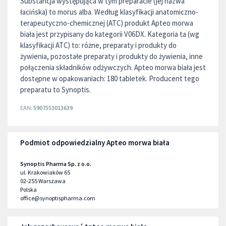
Substancja występująca w tym preparacie (jej nazwa
łacińska) to morus alba. Według klasyfikacji anatomiczno-
terapeutyczno-chemicznej (ATC) produkt Apteo morwa
biała jest przypisany do kategorii V06DX. Kategoria ta (wg
klasyfikacji ATC) to: różne, preparaty i produkty do
żywienia, pozostałe preparaty i produkty do żywienia, inne
połączenia składników odżywczych. Apteo morwa biała jest
dostępne w opakowaniach: 180 tabletek. Producent tego
preparatu to Synoptis.
EAN:
5907553013639
Podmiot odpowiedzialny Apteo morwa biała
Synoptis Pharma Sp. z o.o.
ul. Krakowiaków 65
02-255
Warszawa
Polska
office@synoptispharma.com