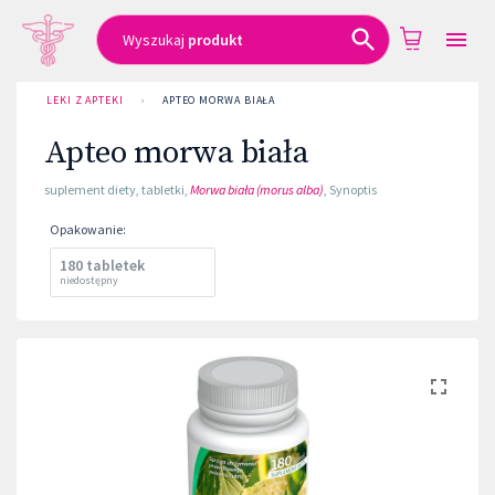
Wyszukaj
produkt
LEKI Z APTEKI
›
APTEO MORWA BIAŁA
Apteo morwa biała
suplement diety
,
tabletki
,
Morwa biała (morus alba)
,
Synoptis
Opakowanie
:
180 tabletek
niedostępny