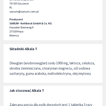
70-535
Szczecin
PL
sanum@sanum.com.pl
Producent
SANUM - Kehlbeck GmbH & Co. KG
Hasseler Steinweg 9
27318
Hoya
Niemcy
Składniki Alkala T
Diwęglan (wodorowęglan) sodu 1000 mg, laktoza, celuloza,
skrobia ziemniaczana, stearynian magnezu, sól sodowa
sacharyny, guma arabska, maltodekstryna, olej miętowy.
Jak stosować Alkala T
Zalecaną porcją dla osób dorosłych jest 1 tabletka 3 razy