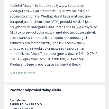
Tabletki Alkala T to środek spożywczy. Substancja
występująca w tym preparacie (jej nazwa łacińska) to
sodium bicarbonate. Według klasyfikacji anatomiczno-
terapeutyczno-chemicznej (ATC) produkt Alkala T jest
przypisany do kategorii A16AX. Kategoria ta (wg klasyfikacji
ATC) to: przewód pokarmowy i metabolizm, pozostałe leki
stosowane w chorobach przewodu pokarmowego i
zaburzeniach metabolizmu, inne leki stosowane w
chorobach przewodu pokarmowego i zaburzeniach
metabolizmu. Alkala T jest dostępne w dawce 1 G = 0,274 G
SODU w opakowaniach: 100 tabletek, 20 tabletek.
Producent tego preparatu to Sanum-Kehlbeck.
EAN:
5902596122027
Podmiot odpowiedzialny Alkala T
Dystrybutor
SANUM POLSKA SP.Z O.O.
ul. Kurza Stopka 5/C