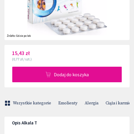
Źródło:
Gdzie po lek
15,43 zł
(
0,77 zł
/
szt.
)
Dodaj do koszyka
Wszystkie kategorie
Emolienty
Alergia
Ciąża i karmien
Opis Alkala T