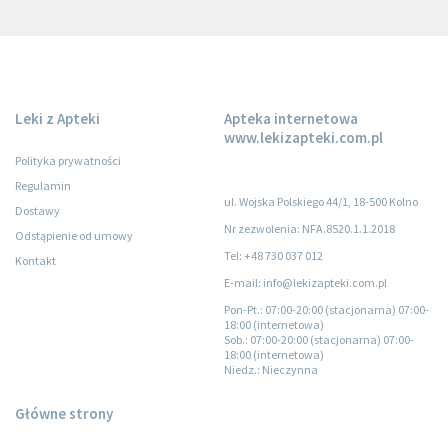
Leki z Apteki
Apteka internetowa
www.lekizapteki.com.pl
Polityka prywatności
Regulamin
ul. Wojska Polskiego 44/1, 18-500 Kolno
Dostawy
Nr zezwolenia: NFA.8520.1.1.2018
Odstąpienie od umowy
Tel: +48 730 037 012
Kontakt
E-mail: info@lekizapteki.com.pl
Pon-Pt.
: 07:00-20:00 (stacjonarna) 07:00-
18:00 (internetowa)
Sob.
: 07:00-20:00 (stacjonarna) 07:00-
18:00 (internetowa)
Niedz.
: Nieczynna
Główne strony