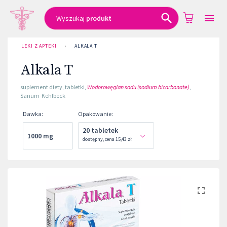
Wyszukaj
produkt
LEKI Z APTEKI
›
ALKALA T
Alkala T
suplement diety
,
tabletki
,
Wodorowęglan sodu (sodium bicarbonate)
,
Sanum-Kehlbeck
Dawka
:
Opakowanie
:
20 tabletek
1000 mg
dostępny
,
cena
15,43 zł