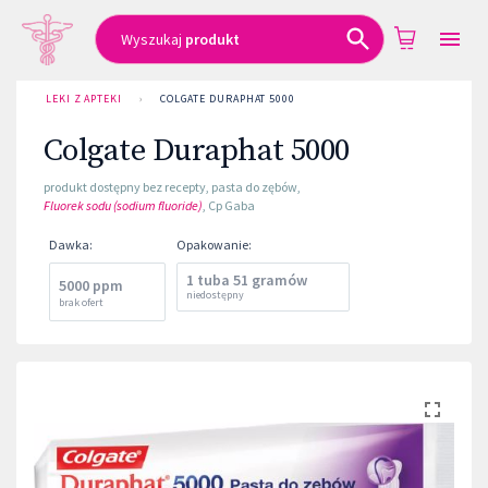
Wyszukaj
produkt
LEKI Z APTEKI
›
COLGATE DURAPHAT 5000
Colgate Duraphat 5000
produkt dostępny bez recepty
,
pasta do zębów
,
Fluorek sodu (sodium fluoride)
,
Cp Gaba
Dawka
:
Opakowanie
:
1 tuba 51 gramów
5000 ppm
niedostępny
brak ofert