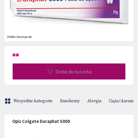
Źródło:
Gdzie po lek
■■
Dodaj do koszyka
Wszystkie kategorie
Emolienty
Alergia
Ciąża i karmien
Opis Colgate Duraphat 5000