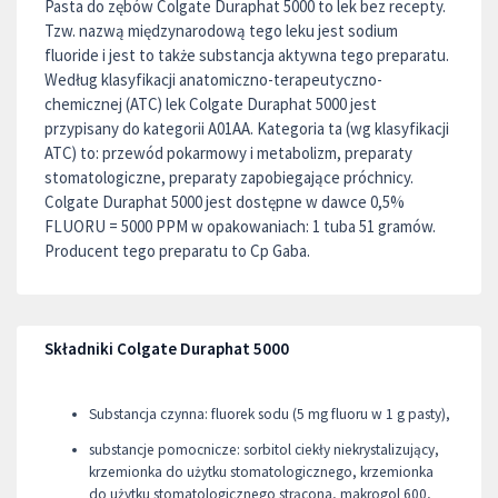
Pasta do zębów Colgate Duraphat 5000 to lek bez recepty.
Tzw. nazwą międzynarodową tego leku jest sodium
fluoride i jest to także substancja aktywna tego preparatu.
Według klasyfikacji anatomiczno-terapeutyczno-
chemicznej (ATC) lek Colgate Duraphat 5000 jest
przypisany do kategorii A01AA. Kategoria ta (wg klasyfikacji
ATC) to: przewód pokarmowy i metabolizm, preparaty
stomatologiczne, preparaty zapobiegające próchnicy.
Colgate Duraphat 5000 jest dostępne w dawce 0,5%
FLUORU = 5000 PPM w opakowaniach: 1 tuba 51 gramów.
Producent tego preparatu to Cp Gaba.
Składniki Colgate Duraphat 5000
Substancja czynna: fluorek sodu (5 mg fluoru w 1 g pasty),
substancje pomocnicze: sorbitol ciekły niekrystalizujący,
krzemionka do użytku stomatologicznego, krzemionka
do użytku stomatologicznego strącona, makrogol 600,