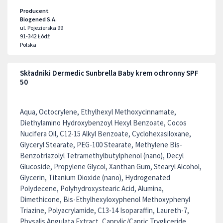
Producent
Biogened S.A.
ul. Pojezierska 99
91-342
Łódź
Polska
Składniki Dermedic Sunbrella Baby krem ochronny SPF
50
Aqua, Octocrylene, Ethylhexyl Methoxycinnamate,
Diethylamino Hydroxybenzoyl Hexyl Benzoate, Cocos
Nucifera Oil, C12-15 Alkyl Benzoate, Cyclohexasiloxane,
Glyceryl Stearate, PEG-100 Stearate, Methylene Bis-
Benzotriazolyl Tetramethylbutylphenol (nano), Decyl
Glucoside, Propylene Glycol, Xanthan Gum, Stearyl Alcohol,
Glycerin, Titanium Dioxide (nano), Hydrogenated
Polydecene, Polyhydroxystearic Acid, Alumina,
Dimethicone, Bis-Ethylhexyloxyphenol Methoxyphenyl
Triazine, Polyacrylamide, C13-14 Isoparaffin, Laureth-7,
Physalis Angulata Extract, Caprylic/Capric Trygliceride,