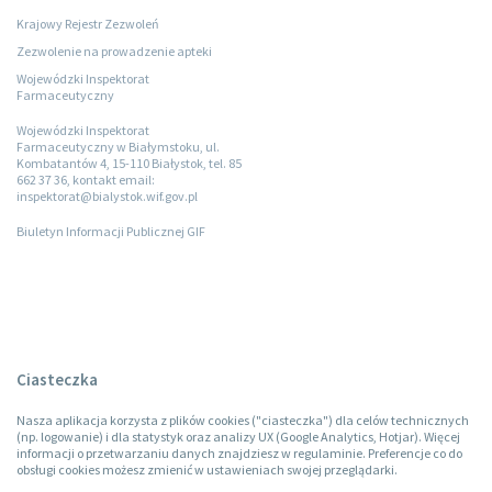
Krajowy Rejestr Zezwoleń
Zezwolenie na prowadzenie apteki
Wojewódzki Inspektorat
Farmaceutyczny
Wojewódzki Inspektorat
Farmaceutyczny w Białymstoku, ul.
Kombatantów 4, 15-110 Białystok, tel. 85
662 37 36, kontakt email:
inspektorat@bialystok.wif.gov.pl
Biuletyn Informacji Publicznej GIF
Ciasteczka
Nasza aplikacja korzysta z plików cookies ("ciasteczka") dla celów technicznych
(np. logowanie) i dla statystyk oraz analizy UX (Google Analytics, Hotjar). Więcej
informacji o przetwarzaniu danych znajdziesz w regulaminie. Preferencje co do
obsługi cookies możesz zmienić w ustawieniach swojej przeglądarki.