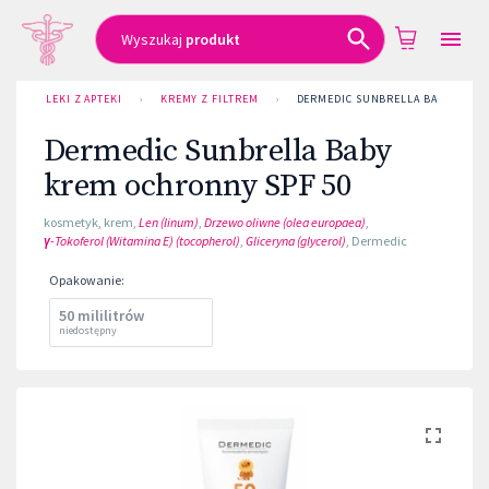
Wyszukaj
produkt
LEKI Z APTEKI
›
KREMY Z FILTREM
›
DERMEDIC SUNBRELLA BABY KREM
Dermedic Sunbrella Baby
krem ochronny SPF 50
kosmetyk
,
krem
,
Len (linum)
,
Drzewo oliwne (olea europaea)
,
γ-Tokoferol (Witamina E) (tocopherol)
,
Gliceryna (glycerol)
,
Dermedic
Opakowanie
:
50 mililitrów
niedostępny