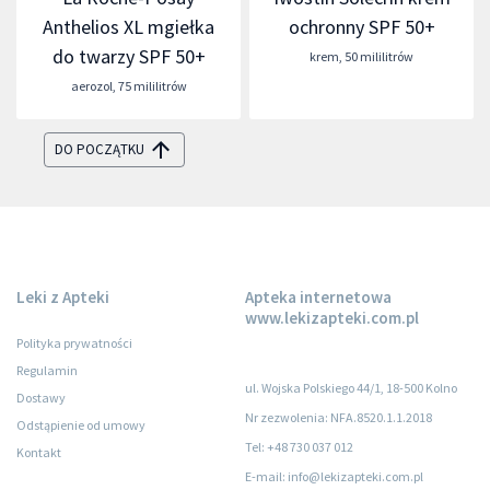
Anthelios XL mgiełka
ochronny SPF 50+
do twarzy SPF 50+
krem
,
50 mililitrów
aerozol
,
75 mililitrów
DO POCZĄTKU
Leki z Apteki
Apteka internetowa
www.lekizapteki.com.pl
Polityka prywatności
Regulamin
ul. Wojska Polskiego 44/1, 18-500 Kolno
Dostawy
Nr zezwolenia: NFA.8520.1.1.2018
Odstąpienie od umowy
Tel: +48 730 037 012
Kontakt
E-mail: info@lekizapteki.com.pl