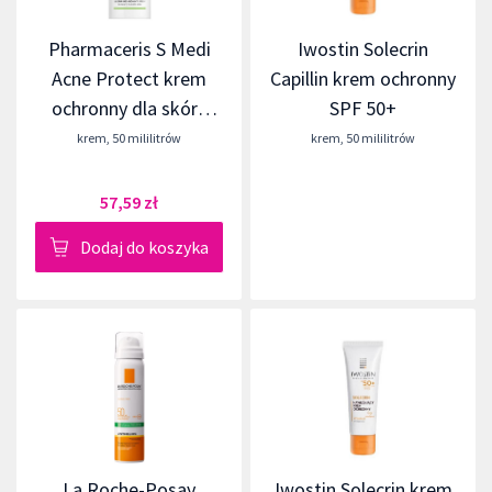
Pharmaceris S Medi
Iwostin Solecrin
Acne Protect krem
Capillin krem ochronny
ochronny dla skóry
SPF 50+
trądzikowej, mieszanej
krem
,
50 mililitrów
krem
,
50 mililitrów
i tłustej SPF 50+
57,59 zł
Dodaj do koszyka
La Roche-Posay
Iwostin Solecrin krem