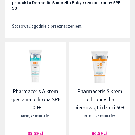
produktu Dermedic Sunbrella Baby krem ochronny SPF
50
Stosować zgodnie z przeznaczeniem.
Pharmaceris A krem
Pharmaceris S krem
specjalna ochrona SPF
ochronny dla
100+
niemowląt i dzieci 50+
krem
,
75 mililitrów
krem
,
125 mililitrów
85,59 zł
66,59 zł