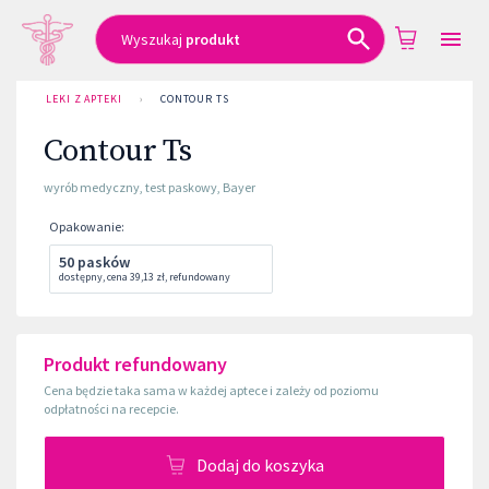
Wyszukaj
produkt
LEKI Z APTEKI
›
CONTOUR TS
Contour Ts
wyrób medyczny
,
test paskowy
,
Bayer
Opakowanie
:
50 pasków
dostępny
,
cena
39,13 zł
,
refundowany
Produkt refundowany
Cena będzie taka sama w każdej aptece i zależy od poziomu
odpłatności na recepcie.
Dodaj do koszyka