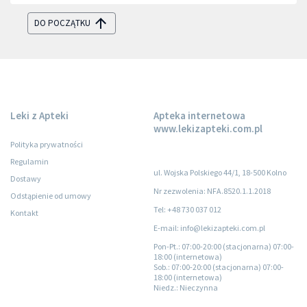
DO POCZĄTKU
Leki z Apteki
Apteka internetowa
www.lekizapteki.com.pl
Polityka prywatności
Regulamin
ul. Wojska Polskiego 44/1, 18-500 Kolno
Dostawy
Nr zezwolenia: NFA.8520.1.1.2018
Odstąpienie od umowy
Tel: +48 730 037 012
Kontakt
E-mail: info@lekizapteki.com.pl
Pon-Pt.
: 07:00-20:00 (stacjonarna) 07:00-
18:00 (internetowa)
Sob.
: 07:00-20:00 (stacjonarna) 07:00-
18:00 (internetowa)
Niedz.
: Nieczynna