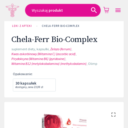
Wyszukaj
produkt
LEKI Z APTEKI
›
CHELA-FERR BIO-COMPLEX
Chela-Ferr Bio-Complex
suplement diety
,
kapsułki
,
Żelazo (ferrum)
,
Kwas askorbinowy (Witamina C) (ascorbic acid)
,
Pirydoksyna (Witamina B6) (pyridoxine)
,
Witamina B12 (metylokobalamina) (methylcobalamin)
,
Olimp
Opakowanie
:
30 kapsułek
dostępny
,
cena
23,09 zł