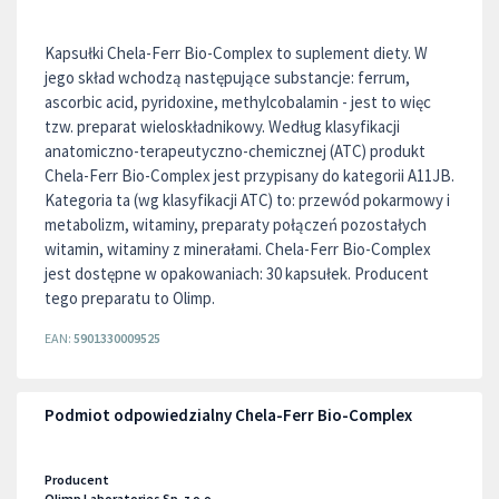
Kapsułki Chela-Ferr Bio-Complex to suplement diety. W
jego skład wchodzą następujące substancje: ferrum,
ascorbic acid, pyridoxine, methylcobalamin - jest to więc
tzw. preparat wieloskładnikowy. Według klasyfikacji
anatomiczno-terapeutyczno-chemicznej (ATC) produkt
Chela-Ferr Bio-Complex jest przypisany do kategorii A11JB.
Kategoria ta (wg klasyfikacji ATC) to: przewód pokarmowy i
metabolizm, witaminy, preparaty połączeń pozostałych
witamin, witaminy z minerałami. Chela-Ferr Bio-Complex
jest dostępne w opakowaniach: 30 kapsułek. Producent
tego preparatu to Olimp.
EAN:
5901330009525
Podmiot odpowiedzialny Chela-Ferr Bio-Complex
Producent
Olimp Laboratories Sp. z o.o.