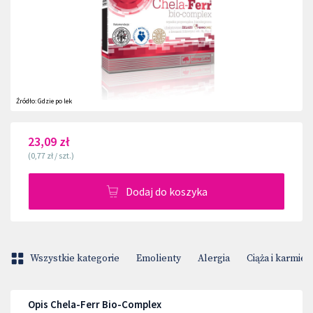
Źródło:
Gdzie po lek
23,09 zł
(
0,77 zł
/
szt.
)
Dodaj do koszyka
Wszystkie kategorie
Emolienty
Alergia
Ciąża i karmien
Opis Chela-Ferr Bio-Complex