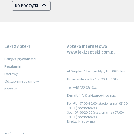
DO POCZĄTKU
Leki z Apteki
Apteka internetowa
www.lekizapteki.com.pl
Polityka prywatności
Regulamin
ul. Wojska Polskiego 44/1, 18-500 Kolno
Dostawy
Nr zezwolenia: NFA.8520.1.1.2018
Odstąpienie od umowy
Tel: +48 730 037 012
Kontakt
E-mail: info@lekizapteki.com.pl
Pon-Pt.
: 07:00-20:00 (stacjonarna) 07:00-
18:00 (internetowa)
Sob.
: 07:00-20:00 (stacjonarna) 07:00-
18:00 (internetowa)
Niedz.
: Nieczynna