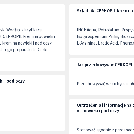
Składniki CERKOPIL krem na 
k. Według klasyfikacji
INCI: Aqua, Petrolatum, Propyl
t CERKOPIL krem na powieki i
Butyrospermum Parkii, Biosacch
L krem na powieki i pod oczy
L-Arginine, Lactic Acid, Phen
nt tego preparatu to Cerko.
Jak przechowywać CERKOPIL 
i i pod oczy
Przechowywać w suchym i chło
Ostrzeżenia i informacje n
na powieki i pod oczy
Stosować zgodnie z przeznac