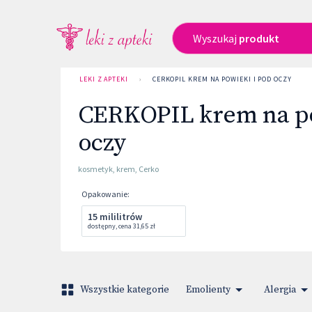
Wyszukaj
produkt
LEKI Z APTEKI
›
CERKOPIL KREM NA POWIEKI I POD OCZY
CERKOPIL krem na po
oczy
kosmetyk
,
krem
,
Cerko
Opakowanie
:
15 mililitrów
dostępny
,
cena
31,65 zł
Wszystkie kategorie
Emolienty
Alergia