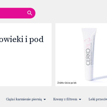
wieki i pod
Źródło:
Gdzie po lek
Ciąża i karmienie piersią
Kremy z filtrem
Leki przec