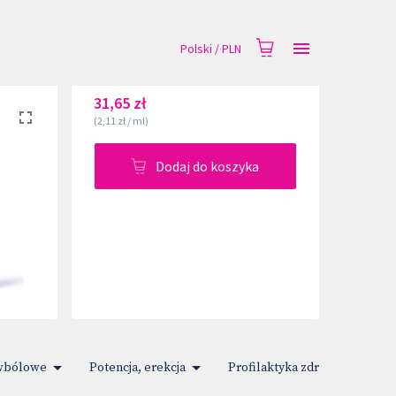
Polski
/
PLN
31,65 zł
(
2,11 zł
/
ml
)
Dodaj do koszyka
iwbólowe
Potencja, erekcja
Profilaktyka zdrowia
R