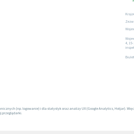
Krajo
Zezwo
Wojew
Wojew
4, 15-
inspe
Biule
hnicznych (np. logowanie) i dla statystyk oraz analizy UX (Google Analytics, Hotjar). W
j przeglądarki.