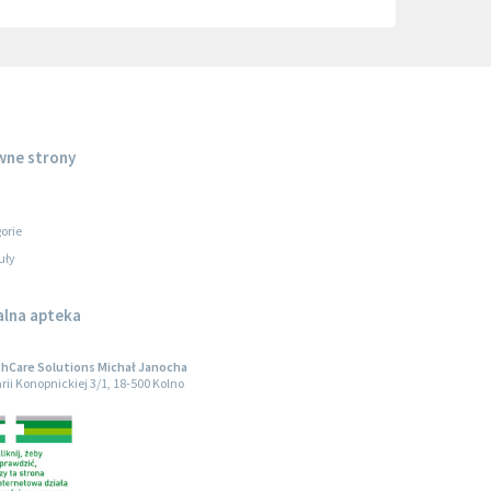
wne strony
orie
uły
alna apteka
hCare Solutions Michał Janocha
arii Konopnickiej 3/1, 18-500 Kolno