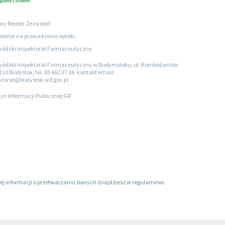
wy Rejestr Zezwoleń
lenie na prowadzenie apteki
ódzki Inspektorat Farmaceutyczny
ódzki Inspektorat Farmaceutyczny w Białymstoku, ul. Kombatantów
110 Białystok, tel. 85 662 37 36, kontakt email:
ktorat@bialystok.wif.gov.pl
tyn Informacji Publicznej GIF
ięcej informacji o przetwarzaniu danych znajdziesz w regulaminie.