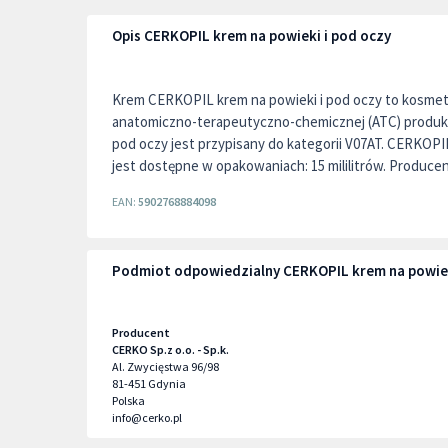
Opis CERKOPIL krem na powieki i pod oczy
Krem CERKOPIL krem na powieki i pod oczy to kosmety
anatomiczno-terapeutyczno-chemicznej (ATC) produk
pod oczy jest przypisany do kategorii V07AT. CERKOPI
jest dostępne w opakowaniach: 15 mililitrów. Produce
EAN:
5902768884098
Podmiot odpowiedzialny CERKOPIL krem na powiek
Producent
CERKO Sp.z o.o. - Sp.k.
Al. Zwycięstwa 96/98
81-451
Gdynia
Polska
info@cerko.pl