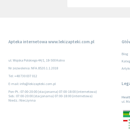
Apteka internetowa
www.lekizapteki.com.pl
Głó
Blog
ul. Wojska Polskiego 44/1, 18-500 Kolno
Kateg
Nr zezwolenia: NFA.8520.1.1.2018
Artyk
Tel: +48 730 037 012
Leg
E-mail: info@lekizapteki.com.pl
Pon-Pt.
: 07:00-20:00 (stacjonarna) 07:00-18:00 (internetowa)
Sob.
: 07:00-20:00 (stacjonarna) 07:00-18:00 (internetowa)
Healt
Niedz.
: Nieczynna
ul. M