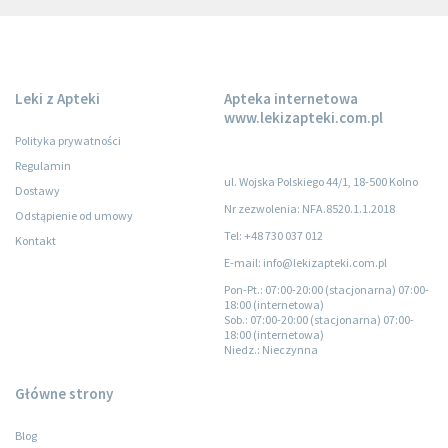
Leki z Apteki
Apteka internetowa
www.lekizapteki.com.pl
Polityka prywatności
Regulamin
ul. Wojska Polskiego 44/1, 18-500 Kolno
Dostawy
Nr zezwolenia: NFA.8520.1.1.2018
Odstąpienie od umowy
Tel: +48 730 037 012
Kontakt
E-mail: info@lekizapteki.com.pl
Pon-Pt.
: 07:00-20:00 (stacjonarna) 07:00-
18:00 (internetowa)
Sob.
: 07:00-20:00 (stacjonarna) 07:00-
18:00 (internetowa)
Niedz.
: Nieczynna
Główne strony
Blog