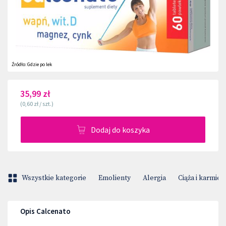
Źródło:
Gdzie po lek
35,99 zł
(
0,60 zł
/
szt.
)
Dodaj do koszyka
Wszystkie kategorie
Emolienty
Alergia
Ciąża i karmien
Opis Calcenato