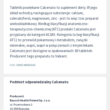
Tabletki powlekane Calcenato to suplement diety. W jego
skład wchodzą następujące substancje: calcium,
colecalciferol, magnesium, zinc - jest to więc tzw. preparat
wieloskładnikowy. Według klasyfikacji anatomiczno-
terapeutyczno-chemicznej (ATC) produkt Calcenato jest
przypisany do kategorii A12AX. Kategoria ta (wg klasyfikacji
ATC) to: przewód pokarmowy i metabolizm, związki
mineralne, wapń, wapń w połączeniach z innymi lekami.
Calcenato jest dostępne w opakowaniach: 60 tabletek.
Producent tego preparatu to Valeant.
EAN:
5903546005636
Podmiot odpowiedzialny Calcenato
Producent
Bausch Health Poland Sp. z o.o.
ul. Przemysłowa 2
35-959
Rzeszów