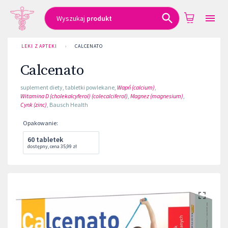
Wyszukaj
produkt
LEKI Z APTEKI
›
CALCENATO
Calcenato
suplement diety
,
tabletki powlekane
,
Wapń (calcium)
,
Witamina D (cholekalcyferol) (colecalciferol)
,
Magnez (magnesium)
,
Cynk (zinc)
,
Bausch Health
Opakowanie
:
60 tabletek
dostępny
,
cena
35,99 zł