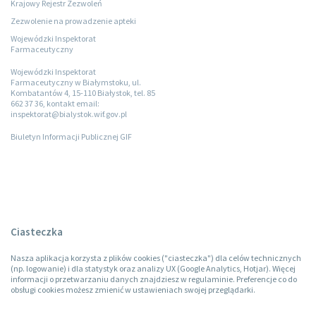
Krajowy Rejestr Zezwoleń
Zezwolenie na prowadzenie apteki
Wojewódzki Inspektorat
Farmaceutyczny
Wojewódzki Inspektorat
Farmaceutyczny w Białymstoku, ul.
Kombatantów 4, 15-110 Białystok, tel. 85
662 37 36, kontakt email:
inspektorat@bialystok.wif.gov.pl
Biuletyn Informacji Publicznej GIF
Ciasteczka
Nasza aplikacja korzysta z plików cookies ("ciasteczka") dla celów technicznych
(np. logowanie) i dla statystyk oraz analizy UX (Google Analytics, Hotjar). Więcej
informacji o przetwarzaniu danych znajdziesz w regulaminie. Preferencje co do
obsługi cookies możesz zmienić w ustawieniach swojej przeglądarki.