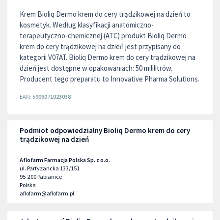
Krem Bioliq Dermo krem do cery trądzikowej na dzień to
kosmetyk. Według klasyfikacji anatomiczno-
terapeutyczno-chemicznej (ATC) produkt Bioliq Dermo
krem do cery trądzikowej na dzień jest przypisany do
kategorii V07AT. Bioliq Dermo krem do cery trądzikowej na
dzień jest dostępne w opakowaniach: 50 mililitrów.
Producent tego preparatu to Innovative Pharma Solutions.
EAN:
5906071023038
Podmiot odpowiedzialny Bioliq Dermo krem do cery
trądzikowej na dzień
Aflofarm Farmacja Polska Sp. z o.o.
ul. Partyzancka 133/151
95-200
Pabianice
Polska
aflofarm@aflofarm.pl