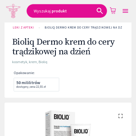
Wyszukaj
produkt
LEKI Z APTEKI
›
BIOLIQ DERMO KREM DO CERY TRĄDZIKOWEJ NA DZIEŃ
Bioliq Dermo krem do cery
trądzikowej na dzień
kosmetyk
,
krem
,
Bioliq
Opakowanie
:
50 mililitrów
dostępny
,
cena
22,55 zł