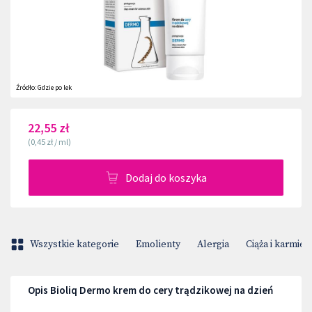
Źródło:
Gdzie po lek
22,55 zł
(
0,45 zł
/
ml
)
Dodaj do koszyka
Wszystkie kategorie
Emolienty
Alergia
Ciąża i karmien
Opis Bioliq Dermo krem do cery trądzikowej na dzień