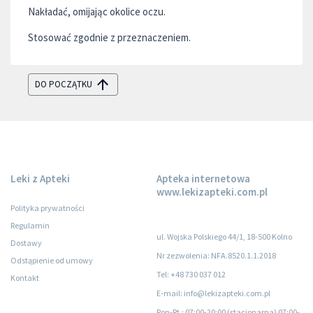
Nakładać, omijając okolice oczu.
Stosować zgodnie z przeznaczeniem.
DO POCZĄTKU
Leki z Apteki
Apteka internetowa
www.lekizapteki.com.pl
Polityka prywatności
Regulamin
ul. Wojska Polskiego 44/1, 18-500 Kolno
Dostawy
Nr zezwolenia: NFA.8520.1.1.2018
Odstąpienie od umowy
Tel: +48 730 037 012
Kontakt
E-mail: info@lekizapteki.com.pl
Pon-Pt.
: 07:00-20:00 (stacjonarna) 07:00-