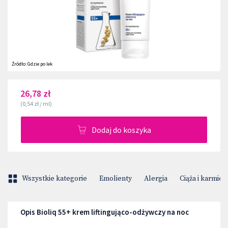
Źródło:
Gdzie po lek
26,78 zł
(
0,54 zł
/
ml
)
Dodaj do koszyka
Wszystkie kategorie
Emolienty
Alergia
Ciąża i karmien
Opis Bioliq 55+ krem liftingująco-odżywczy na noc