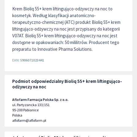
Krem Bioliq 55+ krem liftingująco-odżywczy na noc to
kosmetyk. Według klasyfikacji anatomiczno-
terapeutyczno-chemicznej (ATC) produkt Bioliq 55+ krem
liftingująco-odżywczy na noc jest przypisany do kategorii
V07AT. Bioliq 55+ krem liftingująco-odżywczy na noc jest
dostępne w opakowaniach: 50 mililitrów. Producent tego
preparatu to Innovative Pharma Solutions.
EAN:
5906071023441
Podmiot odpowiedzialny Bioliq 55+ krem liftingująco-
odżywczy na noc
Aflofarm Farmacja Polska Sp. z o.o.
ul. Partyzancka 133/151
95-200
Pabianice
Polska
aflofarm@aflofarm.pl