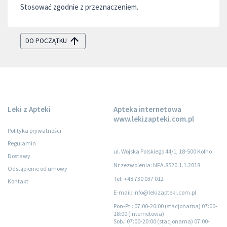
Stosować zgodnie z przeznaczeniem.
DO POCZĄTKU
Leki z Apteki
Apteka internetowa
www.lekizapteki.com.pl
Polityka prywatności
Regulamin
ul. Wojska Polskiego 44/1, 18-500 Kolno
Dostawy
Nr zezwolenia: NFA.8520.1.1.2018
Odstąpienie od umowy
Tel: +48 730 037 012
Kontakt
E-mail: info@lekizapteki.com.pl
Pon-Pt.
: 07:00-20:00 (stacjonarna) 07:00-
18:00 (internetowa)
Sob.
: 07:00-20:00 (stacjonarna) 07:00-