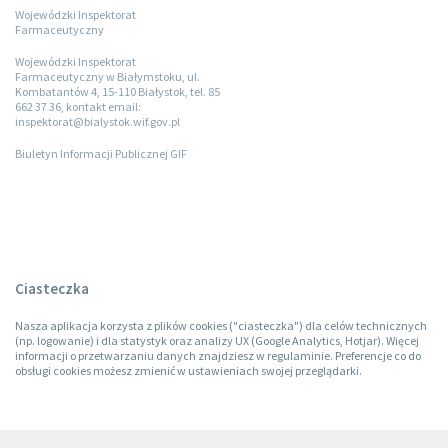
Wojewódzki Inspektorat
Farmaceutyczny
Wojewódzki Inspektorat
Farmaceutyczny w Białymstoku, ul.
Kombatantów 4, 15-110 Białystok, tel. 85
662 37 36, kontakt email:
inspektorat@bialystok.wif.gov.pl
Biuletyn Informacji Publicznej GIF
Ciasteczka
Nasza aplikacja korzysta z plików cookies ("ciasteczka") dla celów technicznych
(np. logowanie) i dla statystyk oraz analizy UX (Google Analytics, Hotjar). Więcej
informacji o przetwarzaniu danych znajdziesz w regulaminie. Preferencje co do
obsługi cookies możesz zmienić w ustawieniach swojej przeglądarki.