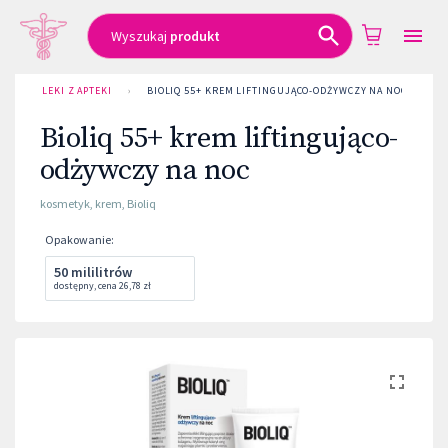
Wyszukaj
produkt
LEKI Z APTEKI
›
BIOLIQ 55+ KREM LIFTINGUJĄCO-ODŻYWCZY NA NOC
Bioliq 55+ krem liftingująco-
odżywczy na noc
kosmetyk
,
krem
,
Bioliq
Opakowanie
:
50 mililitrów
dostępny
,
cena
26,78 zł