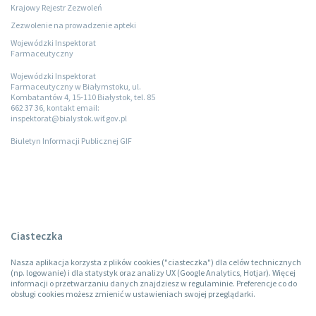
Krajowy Rejestr Zezwoleń
Zezwolenie na prowadzenie apteki
Wojewódzki Inspektorat
Farmaceutyczny
Wojewódzki Inspektorat
Farmaceutyczny w Białymstoku, ul.
Kombatantów 4, 15-110 Białystok, tel. 85
662 37 36, kontakt email:
inspektorat@bialystok.wif.gov.pl
Biuletyn Informacji Publicznej GIF
Ciasteczka
Nasza aplikacja korzysta z plików cookies ("ciasteczka") dla celów technicznych
(np. logowanie) i dla statystyk oraz analizy UX (Google Analytics, Hotjar). Więcej
informacji o przetwarzaniu danych znajdziesz w regulaminie. Preferencje co do
obsługi cookies możesz zmienić w ustawieniach swojej przeglądarki.