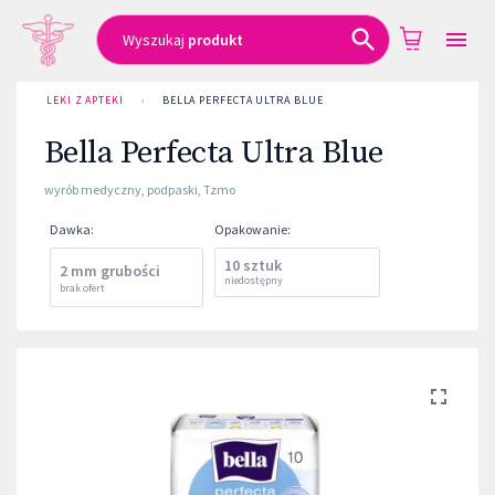
Wyszukaj
produkt
LEKI Z APTEKI
›
BELLA PERFECTA ULTRA BLUE
Bella Perfecta Ultra Blue
wyrób medyczny
,
podpaski
,
Tzmo
Dawka
:
Opakowanie
:
10 sztuk
2 mm grubości
niedostępny
brak ofert